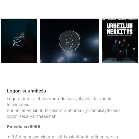
Logon suunnittelu
Logon tärkein tehtävä on edustaa yritystäsi tai muuta
toimintaasi.
Suunnittelen sinun tarpeisiin ajattoman ja monikäyttöisen
logon sekä värimaailman.
Palvelu sisältää
• 3-5 luonnosversiota mistä työstetään lopullinen versio