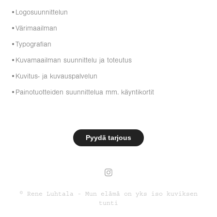
•Logosuunnittelun
•Värimaailman
•Typografian
•Kuvamaailman suunnittelu ja toteutus
•Kuvitus- ja kuvauspalvelun
•Painotuotteiden suunnittelua mm. käyntikortit
Pyydä tarjous
© Rene Luhtala - Mun elämä on yks iso kuviksen
tunti