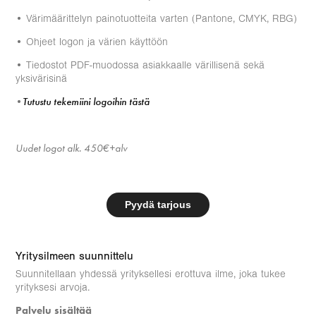
• Värimäärittelyn painotuotteita varten (Pantone, CMYK, RBG)
• Ohjeet logon ja värien käyttöön
• Tiedostot PDF-muodossa asiakkaalle värillisenä sekä
yksivärisinä
Tutustu tekemiini logoihin tästä
•
Uudet logot alk. 450€+alv
Pyydä tarjous
Yritysilmeen suunnittelu
Suunnitellaan yhdessä yrityksellesi erottuva ilme, joka tukee
yrityksesi arvoja.
Palvelu sisältää